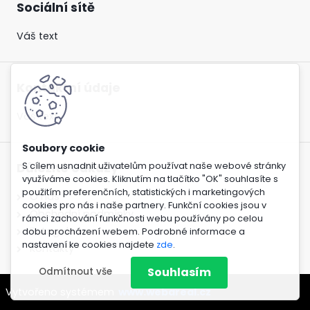
Sociální sítě
Váš text
Kontaktní údaje
Váš text
S cílem usnadnit uživatelům používat naše webové stránky
Důležité odkazy
využíváme cookies. Kliknutím na tlačítko "OK" souhlasíte s
použitím preferenčních, statistických i marketingových
O nás
cookies pro nás i naše partnery. Funkční cookies jsou v
Obchodní podmínky
rámci zachování funkčnosti webu používány po celou
Fotogalerie
dobu procházení webem. Podrobné informace a
nastavení ke cookies najdete
zde
.
Kontakty
Souhlasím
Odmítnout vše
Vytvořeno systémem
www.webareal.cz