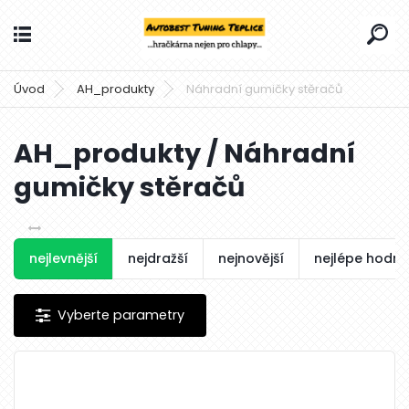
Úvod
AH_produkty
Náhradní gumičky stěračů
AH_produkty / Náhradní
gumičky stěračů
nejlevnější
nejdražší
nejnovější
nejlépe hodn