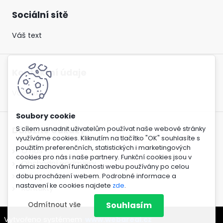
Sociální sítě
Váš text
Kontaktní údaje
Váš text
S cílem usnadnit uživatelům používat naše webové stránky
Důležité odkazy
využíváme cookies. Kliknutím na tlačítko "OK" souhlasíte s
použitím preferenčních, statistických i marketingových
O nás
cookies pro nás i naše partnery. Funkční cookies jsou v
Obchodní podmínky
rámci zachování funkčnosti webu používány po celou
Fotogalerie
dobu procházení webem. Podrobné informace a
nastavení ke cookies najdete
zde
.
Kontakty
Souhlasím
Odmítnout vše
Vytvořeno systémem
www.webareal.cz