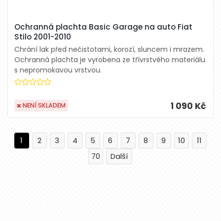
Ochranná plachta Basic Garage na auto Fiat
Stilo 2001-2010
Chrání lak před nečistotami, korozí, sluncem i mrazem.
Ochranná plachta je vyrobena ze třívrstvého materiálu
s nepromokavou vrstvou.
1 090 Kč
NENÍ SKLADEM
1
2
3
4
5
6
7
8
9
10
11
70