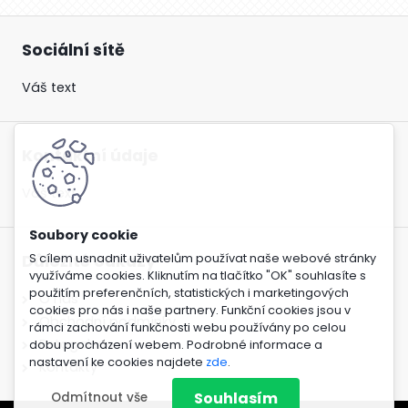
Sociální sítě
Váš text
Kontaktní údaje
Váš text
S cílem usnadnit uživatelům používat naše webové stránky
Důležité odkazy
využíváme cookies. Kliknutím na tlačítko "OK" souhlasíte s
použitím preferenčních, statistických i marketingových
O nás
cookies pro nás i naše partnery. Funkční cookies jsou v
Obchodní podmínky
rámci zachování funkčnosti webu používány po celou
Fotogalerie
dobu procházení webem. Podrobné informace a
nastavení ke cookies najdete
zde
.
Kontakty
Souhlasím
Odmítnout vše