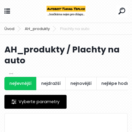
Úvod
AH_produkty
Plachty na auto
AH_produkty / Plachty na
auto
nejlevnější
nejdražší
nejnovější
nejlépe hodn